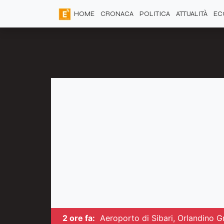
HOME
CRONACA
POLITICA
ATTUALITÀ
EC
2 ore fa:
Aeroporto di Sibari, Orlandino G