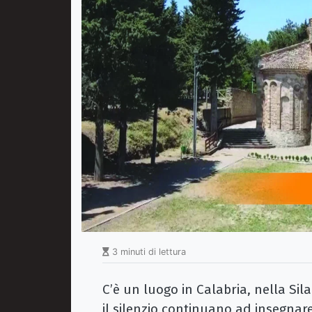
3 minuti di lettura
C’è un luogo in Calabria, nella Sil
il silenzio continuano ad insegnare