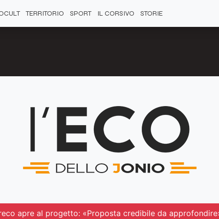
OCULT
TERRITORIO
SPORT
IL CORSIVO
STORIE
reco apre al progetto: «Proposta credibile da approfondire