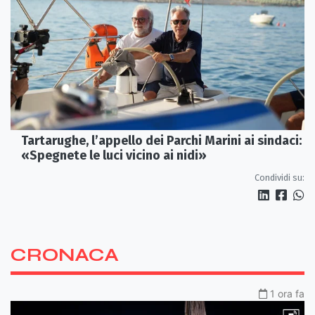
Tartarughe, l’appello dei Parchi Marini ai sindaci:
«Spegnete le luci vicino ai nidi»
Condividi su:
CRONACA
1 ora fa