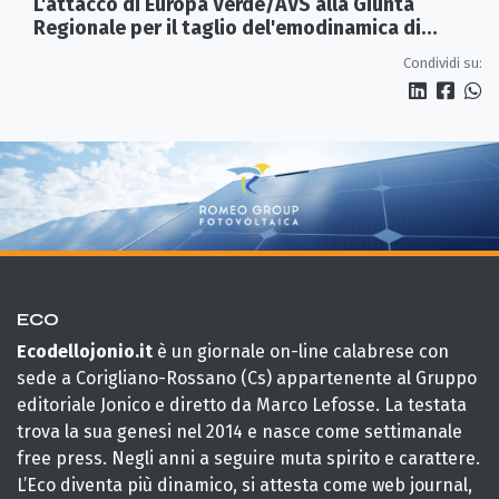
L'attacco di Europa Verde/AVS alla Giunta
Regionale per il taglio del'emodinamica di
Rossano
Condividi su:
ECO
Ecodellojonio.it
è un giornale on-line calabrese con
sede a Corigliano-Rossano (Cs) appartenente al Gruppo
editoriale Jonico e diretto da Marco Lefosse. La testata
trova la sua genesi nel 2014 e nasce come settimanale
free press. Negli anni a seguire muta spirito e carattere.
L’Eco diventa più dinamico, si attesta come web journal,