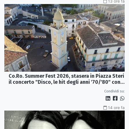
13 ore fa
Co.Ro. Summer Fest 2026, stasera in Piazza Steri
il concerto "Disco, le hit degli anni '70/'80" con
l'Orchestra Sinfonica Brutia
Condividi su:
14 ore fa