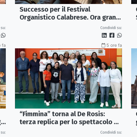
Successo per il Festival
Organistico Calabrese. Ora gran
finale a Mormanno
 su:
Condividi su:
 fa
5 ore fa
“Fimmina” torna al De Rosis:
terza replica per lo spettacolo di
gn
AmaréTeatro
Condividi su:
 su: