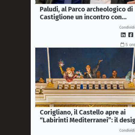
Paludi, al Parco archeologico di
Castiglione un incontro con
Pierfranco Bruni dedicato a San
Condividi
Francesco
5 ore
Corigliano, il Castello apre ai
“Labirinti Mediterranei”: il desi
incontra memoria e tradizione
Condividi