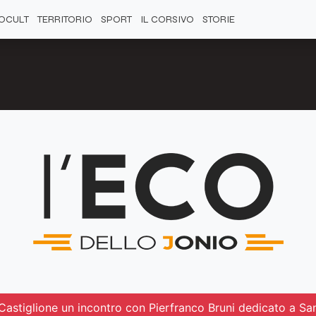
OCULT
TERRITORIO
SPORT
IL CORSIVO
STORIE
 Castiglione un incontro con Pierfranco Bruni dedicato a S