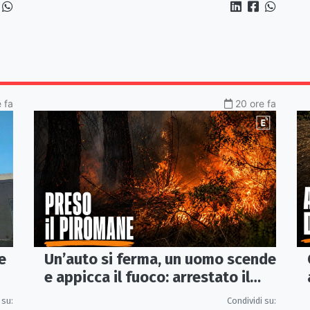
 fa
20 ore fa
e
Un’auto si ferma, un uomo scende
e appicca il fuoco: arrestato il
e
(presunto) piromane di Morano
 su:
Condividi su: