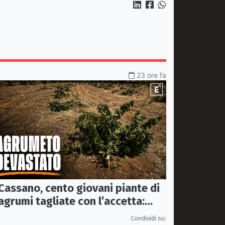
23 ore fa
Cassano, cento giovani piante di
agrumi tagliate con l’accetta:
indagano i Carabinieri
Condividi su: