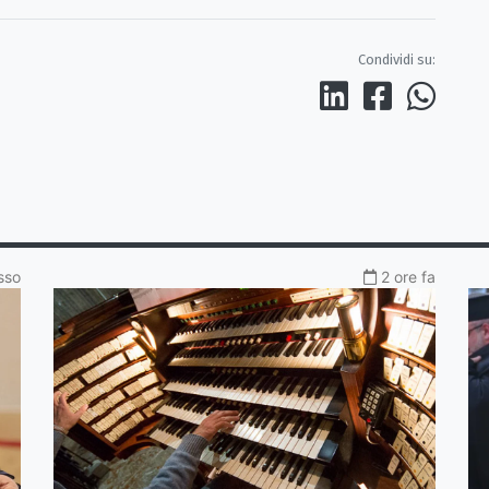
Condividi su:
sso
2 ore fa