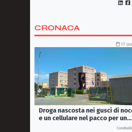
CRONACA
17 ore
Droga nascosta nei gusci di noc
e un cellulare nel pacco per un
detenuto: sequestro nel carcer
Condividi