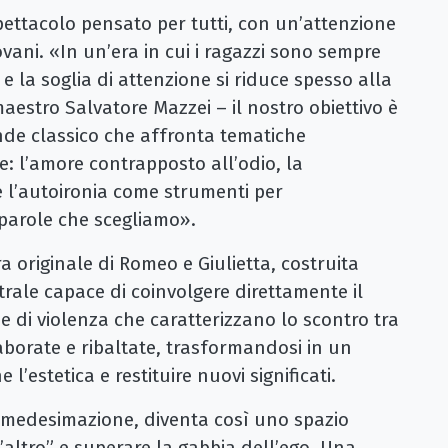
ettacolo pensato per tutti, con un’attenzione
iovani. «In un’era in cui i ragazzi sono sempre
l e la soglia di attenzione si riduce spesso alla
maestro Salvatore Mazzei – il nostro obiettivo è
ande classico che affronta tematiche
e: l’amore contrapposto all’odio, la
 e l’autoironia come strumenti per
e parole che scegliamo».
 originale di Romeo e Giulietta, costruita
rale capace di coinvolgere direttamente il
 di violenza che caratterizzano lo scontro tra
borate e ribaltate, trasformandosi in un
’estetica e restituire nuovi significati.
l’immedesimazione, diventa così uno spazio
ll’altro” e superare la gabbia dell’ego. Una