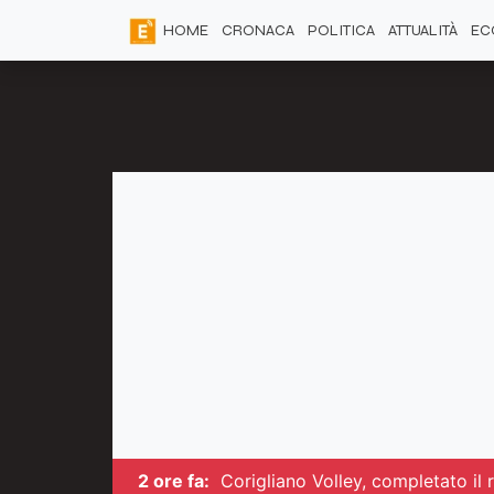
HOME
CRONACA
POLITICA
ATTUALITÀ
EC
2 ore fa:
Corigliano Volley, completato il 