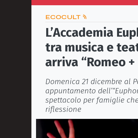
ECOCULT
L’Accademia Euph
tra musica e teat
arriva “Romeo + 
Domenica 21 dicembre al Pal
appuntamento dell’“Euphon
spettacolo per famiglie ch
riflessione