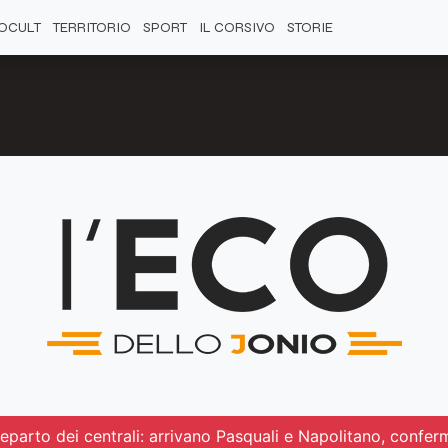
OCULT
TERRITORIO
SPORT
IL CORSIVO
STORIE
reparto dei centrali: arrivano Pasquali e Napolitano, confe