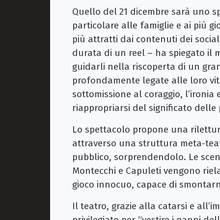
Quello del 21 dicembre sarà uno sp
particolare alle famiglie e ai più g
più attratti dai contenuti dei socia
durata di un reel – ha spiegato il 
guidarli nella riscoperta di un gr
profondamente legate alle loro vit
sottomissione al coraggio, l’ironia
riappropriarsi del significato dell
Lo spettacolo propone una rilettura
attraverso una struttura meta-teat
pubblico, sorprendendolo. Le scene
Montecchi e Capuleti vengono riela
gioco innocuo, capace di smontarne l
Il teatro, grazie alla catarsi e al
privilegiato per “vestire i panni de