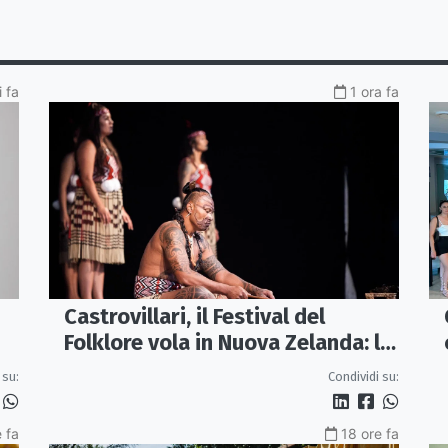
 fa
1 ora fa
Castrovillari, il Festival del
Folklore vola in Nuova Zelanda: la
cultura Maori protagonista della
 su:
Condividi su:
40ª edizione
 fa
18 ore fa