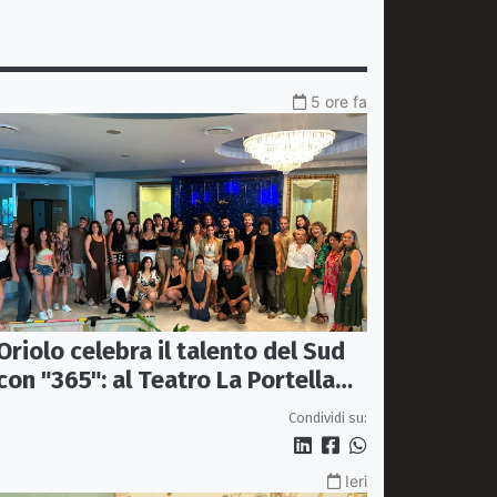
5 ore fa
Oriolo celebra il talento del Sud
con "365": al Teatro La Portella
una serata tra moda, arte e
Condividi su:
artigianato
Ieri