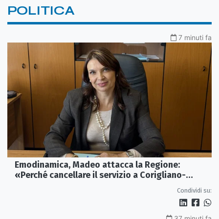
POLITICA
7 minuti fa
Emodinamica, Madeo attacca la Regione:
«Perché cancellare il servizio a Corigliano-
Rossano?»
Condividi su:
37 minuti fa