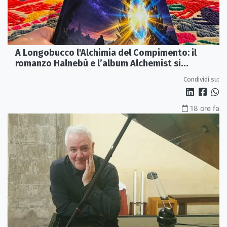
A Longobucco l'Alchimia del Compimento: il
romanzo Halnebù e l’album Alchemist si
incontrano sul palco
Condividi su:
18 ore fa