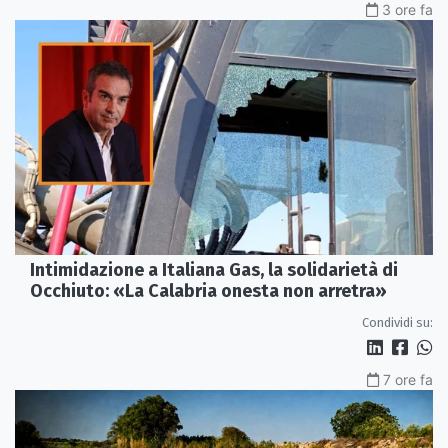
3 ore fa
Intimidazione a Italiana Gas, la solidarietà di
Occhiuto: «La Calabria onesta non arretra»
Condividi su:
7 ore fa