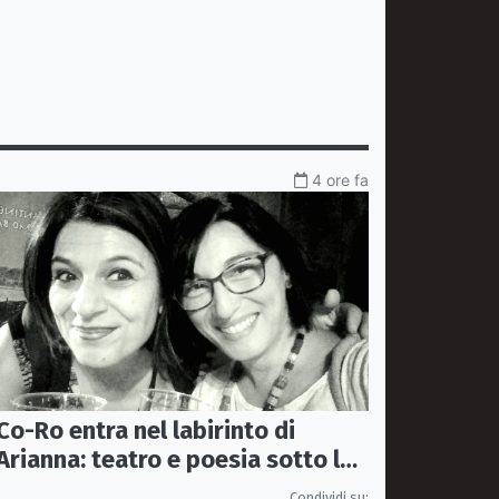
4 ore fa
Co-Ro entra nel labirinto di
Arianna: teatro e poesia sotto le
stelle di Piazza Steri
Condividi su: