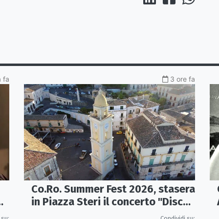
a fa
3 ore fa
Co.Ro. Summer Fest 2026, stasera
in Piazza Steri il concerto "Disco,
le hit degli anni '70/'80" con
co
Condividi su:
 su: