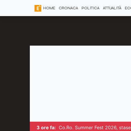
HOME
CRONACA
POLITICA
ATTUALITÀ
EC
3 ore fa:
Co.Ro. Summer Fest 2026, stasera 