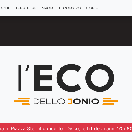
OCULT
TERRITORIO
SPORT
IL CORSIVO
STORIE
in Piazza Steri il concerto "Disco, le hit degli anni '70/'8