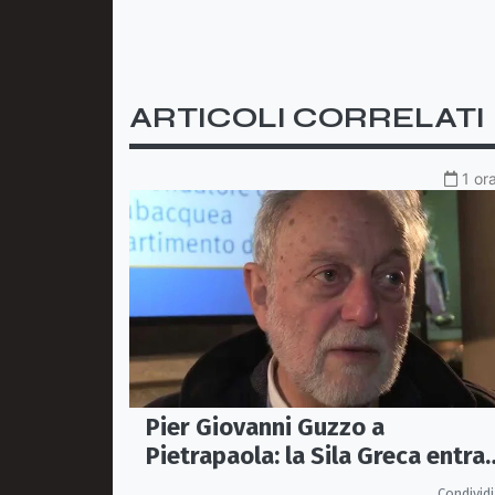
ARTICOLI CORRELATI
1 or
Pier Giovanni Guzzo a
Pietrapaola: la Sila Greca entra
nel grande dibattito archeologi
Condividi