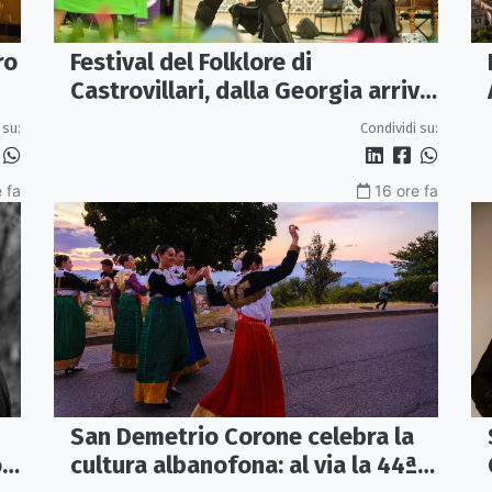
ro
Festival del Folklore di
Castrovillari, dalla Georgia arriva
l'Ensemble "Erisa"
 su:
Condividi su:
 fa
16 ore fa
San Demetrio Corone celebra la
o
cultura albanofona: al via la 44ª