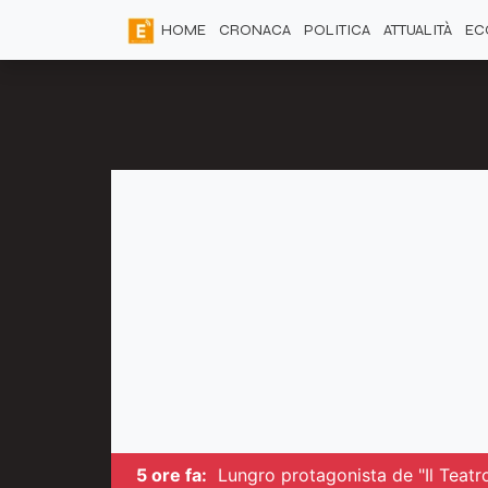
HOME
CRONACA
POLITICA
ATTUALITÀ
EC
5 ore fa:
Lungro protagonista de "Il Teatro