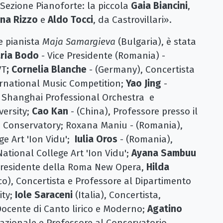
a Sezione Pianoforte: la piccola
Gaia Biancini
,
ina Rizzo
e
Aldo Tocci
, da Castrovillari».
e pianista
Maja Samargieva
(Bulgaria), è stata
ria Bodo
- Vice Presidente (Romania) -
VT
; Cornelia Blanche
- (Germany), Concertista
ernational Music Competition;
Yao Jing
-
la Shanghai Professional Orchestra e
versity;
Cao Kan
- (China), Professore presso il
i Conservatory; Roxana Maniu - (Romania),
ge Art 'Ion Vidu';
Iulia Oros
- (Romania),
National College Art 'Ion Vidu';
Ayana Sambuu
e Presidente della Roma New Opera,
Hilda
co), Concertista e Professore al Dipartimento
ity;
Iole Saraceni
(Italia), Concertista,
Docente di Canto lirico e Moderno;
Agatino
nazionale e Professore al Conservatorio