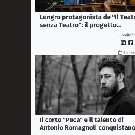
Lungro protagonista de "Il Teat
senza Teatro": il progetto
itinerante che porta il teatro
Condividi
nelle piazze
15 ore
Il corto "Puca" e il talento di
Antonio Romagnoli conquistan