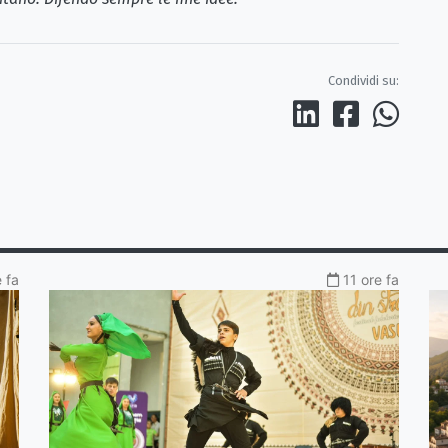
Condividi su:
 fa
11 ore fa