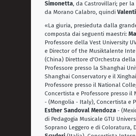
Simonetta
, da Castrovillari; per l
da Morano Calabro, quindi
Valent
«La giuria, presieduta dalla grand
composta dai seguenti maestri:
Ma
Professore della Vest University U
e Director of the Musiktalente Int
(China) Direttore d'Orchestra del
Professore presso la Shanghai Uni
Shanghai Conservatory e il Xingha
Professore presso il National Colle
Concertista e Professore presso il 
- (Mongolia - Italy), Concertista 
Esther Sandoval Mendoza
- (Mexi
di Pedagogia Musicale GTU Univers
Soprano Leggero e di Coloratura, 
Scuderi
(Italia), Concertista Inter