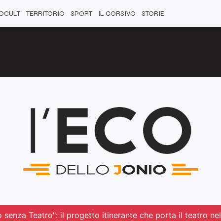
OCULT
TERRITORIO
SPORT
IL CORSIVO
STORIE
 senza Teatro": il progetto itinerante che porta il teatro ne