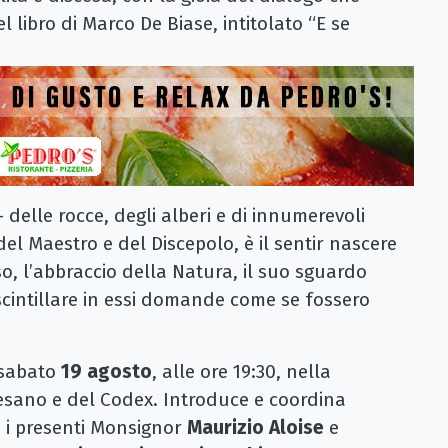
l libro di Marco De Biase, intitolato “E se
 delle rocce, degli alberi e di innumerevoli
i del Maestro e del Discepolo, è il sentir nascere
o, l’abbraccio della Natura, il suo sguardo
 scintillare in essi domande come se fossero
à sabato
19 agosto
, alle ore 19:30, nella
esano e del Codex. Introduce e coordina
 i presenti Monsignor
Maurizio Aloise
e