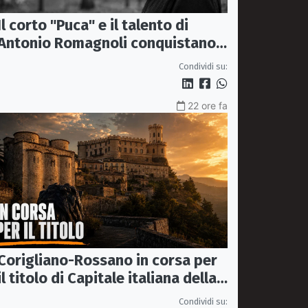
Il corto "Puca" e il talento di
Antonio Romagnoli conquistano
Venezia alla Settimana
Condividi su:
Internazionale della Critica
22 ore fa
Corigliano-Rossano in corsa per
il titolo di Capitale italiana della
Cultura 2029
Condividi su: