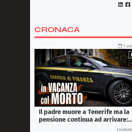
Canzone Arbëreshe
CRONACA
1 or
Il padre muore a Tenerife ma la
pensione continua ad arrivare:
indagati due coniugi
Condividi