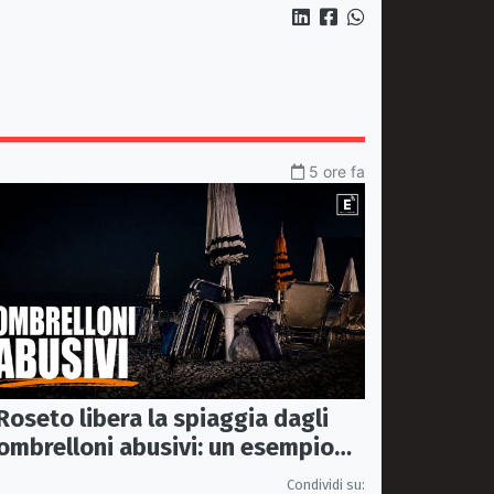
5 ore fa
Roseto libera la spiaggia dagli
ombrelloni abusivi: un esempio
per tutto il litorale ionico
Condividi su: