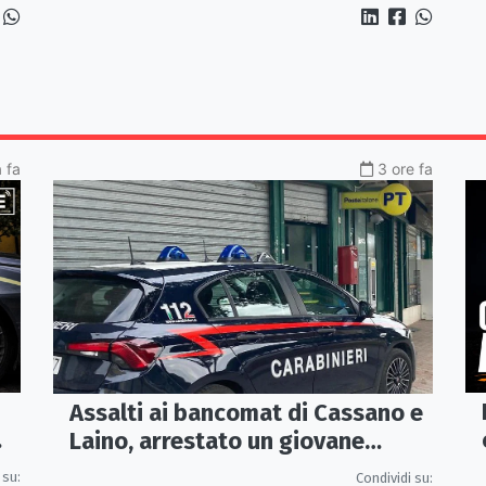
Parchi Archeologici
a fa
3 ore fa
Assalti ai bancomat di Cassano e
Laino, arrestato un giovane
pugliese
 su:
Condividi su: