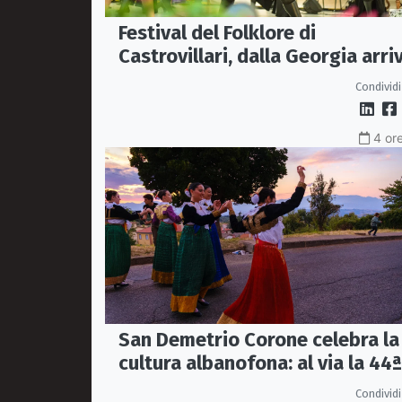
Festival del Folklore di
Castrovillari, dalla Georgia arri
l'Ensemble "Erisa"
Condividi
4 ore
San Demetrio Corone celebra la
cultura albanofona: al via la 44ª
edizione del Festival della
Condividi