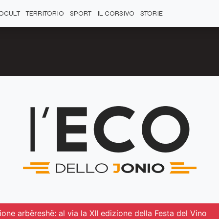
OCULT
TERRITORIO
SPORT
IL CORSIVO
STORIE
one arbëreshë: al via la XII edizione della Festa del Vino