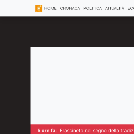
HOME
CRONACA
POLITICA
ATTUALITÀ
EC
5 ore fa:
Frascineto nel segno della tradizi