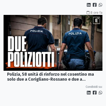
8 ore fa
Polizia, 58 unità di rinforzo nel cosentino ma
solo due a Corigliano-Rossano e due a
Castrovillari
Condividi su: