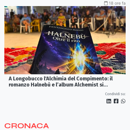
18 ore fa
A Longobucco l'Alchimia del Compimento: il
romanzo Halnebù e l’album Alchemist si
incontrano sul palco
Condividi su:
CRONACA