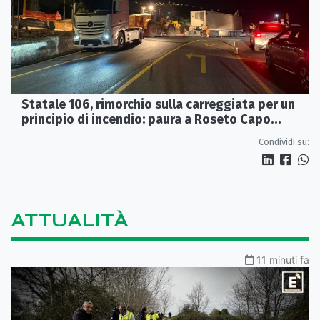
Statale 106, rimorchio sulla carreggiata per un
principio di incendio: paura a Roseto Capo
Spulico
Condividi su:
ATTUALITÀ
11 minuti fa