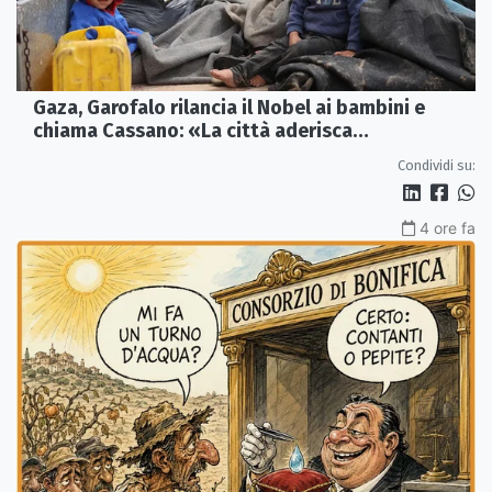
Gaza, Garofalo rilancia il Nobel ai bambini e
chiama Cassano: «La città aderisca
ufficialmente»
Condividi su:
4 ore fa