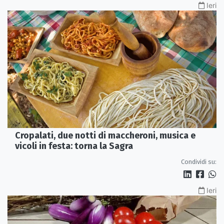
Ieri
Cropalati, due notti di maccheroni, musica e
vicoli in festa: torna la Sagra
Condividi su:
Ieri