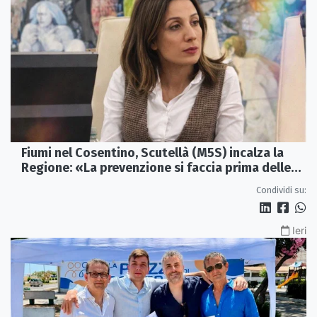
Fiumi nel Cosentino, Scutellà (M5S) incalza la
Regione: «La prevenzione si faccia prima delle
alluvioni»
Condividi su:
Ieri