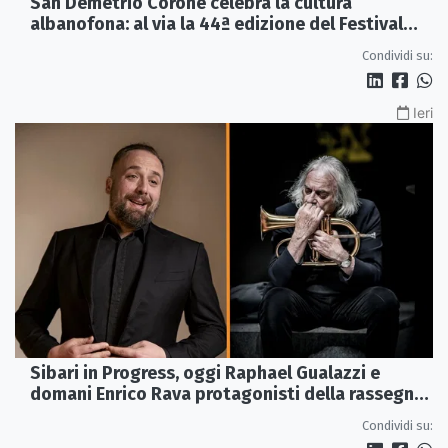
San Demetrio Corone celebra la cultura
albanofona: al via la 44ª edizione del Festival
della Canzone Arbëreshe
Condividi su:
Ieri
Sibari in Progress, oggi Raphael Gualazzi e
domani Enrico Rava protagonisti della rassegna
ai Parchi Archeologici
Condividi su: