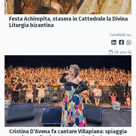
Festa Achiropita, stasera in Cattedrale la Divina
Liturgia bizantina
Condividi su:
16 ore fa
Cristina D’Avena fa cantare Villapiana: spiaggia