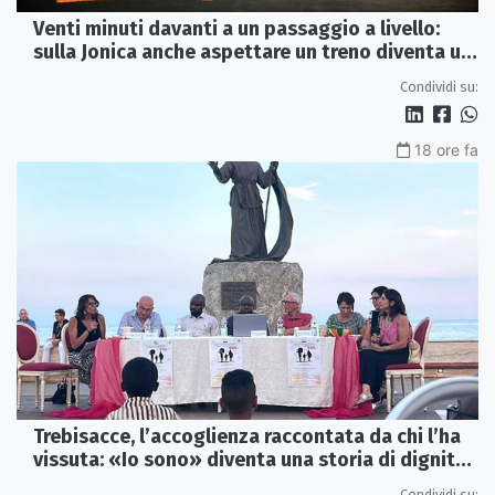
Venti minuti davanti a un passaggio a livello:
sulla Jonica anche aspettare un treno diventa un
viaggio
Condividi su:
18 ore fa
Trebisacce, l’accoglienza raccontata da chi l’ha
vissuta: «Io sono» diventa una storia di dignità
e futuro
Condividi su: