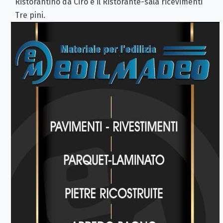
Ristorantino da Ciro e il Ristorante-sala ricevimenti
Tre pini.