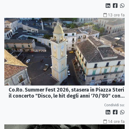
13 ore fa
Co.Ro. Summer Fest 2026, stasera in Piazza Steri
il concerto "Disco, le hit degli anni '70/'80" con
l'Orchestra Sinfonica Brutia
Condividi su:
14 ore fa