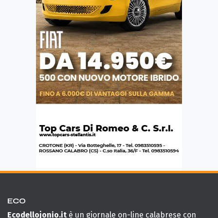
ECO
Ecodellojonio.it
è un giornale on-line calabrese con