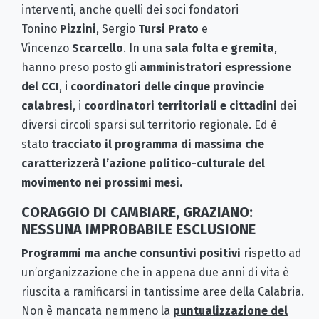
interventi, anche quelli dei soci fondatori
Tonino
Pizzini
, Sergio
Tursi Prato
e
Vincenzo
Scarcello
. In una
sala folta e gremita
,
hanno preso posto gli
amministratori espressione
del CCI
, i
coordinatori delle cinque provincie
calabresi
, i
coordinatori territoriali e cittadini
dei
diversi circoli sparsi sul territorio regionale. Ed è
stato
tracciato il programma di massima che
caratterizzerà l’azione politico-culturale del
movimento nei prossimi mesi.
CORAGGIO DI CAMBIARE, GRAZIANO:
NESSUNA IMPROBABILE ESCLUSIONE
Programmi ma anche consuntivi positivi
rispetto ad
un’organizzazione che in appena due anni di vita è
riuscita a ramificarsi in tantissime aree della Calabria.
Non è mancata nemmeno la
puntualizzazione del