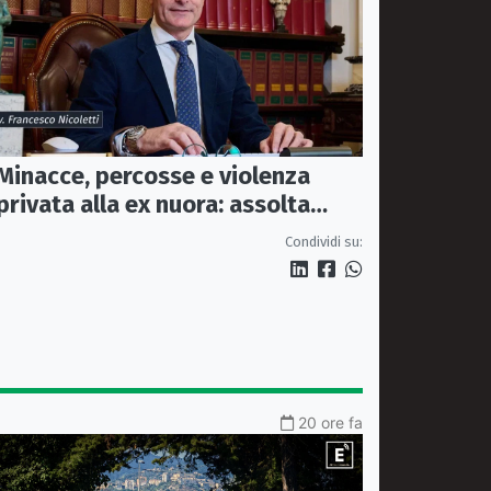
Minacce, percosse e violenza
privata alla ex nuora: assolta
perché il fatto non sussiste
Condividi su:
20 ore fa