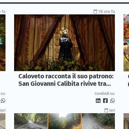
e fa
18 ore fa
Caloveto racconta il suo patrono:
San Giovanni Calibita rivive tra
teatro, musica e ricerca
 su:
Condividi su:
Ieri
Ieri