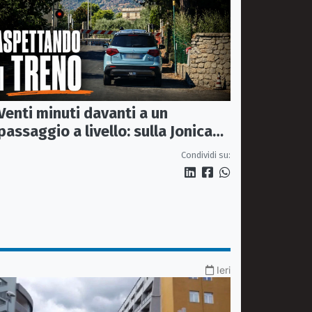
Venti minuti davanti a un
passaggio a livello: sulla Jonica
anche aspettare un treno diventa
Condividi su:
un viaggio
Ieri