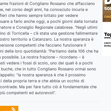
tante frazioni di Corigliano Rossano che affacciano
he, nel corso degli anni, ha conosciuto incuria e
 fieri che hanno sempre lottato per vedere
inuare a farlo anche oggi, a pochi giorni dalla tornata
natore e Consiglio Regionale calabrese. “Negli ultimi
no di Torricella – c’è stata una gestione fallimentare
 nostro territorio a Catanzaro. La nostra speranza è
persone competenti che facciano funzionare il
emi della loro quotidianità: “Partiamo dalla 106 che ha
 possibile. La nostra frazione – ricordano – è
ti vedere i fossi di scolo, uno dei quali è a pochi
le buche, che in tutto Corigliano Rossano ormai sono
’appello: “la nostra speranza è che il prossimo
i della propria terra e che abbia un occhio di
 le contrade. Ma per fare tutto ciò è fondamentale che
più competenti ed autorevoli”.