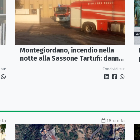
Montegiordano, incendio nella
notte alla Sassone Tartufi: danni
per oltre un milione di euro
 su:
Condividi su:
e fa
18 ore fa