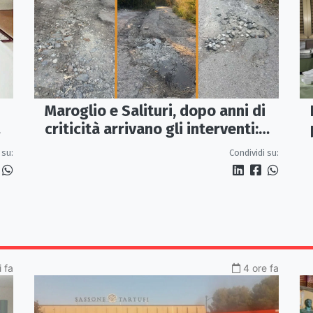
Maroglio e Salituri, dopo anni di
criticità arrivano gli interventi:
lavori entro ottobre
 su:
Condividi su:
 fa
4 ore fa