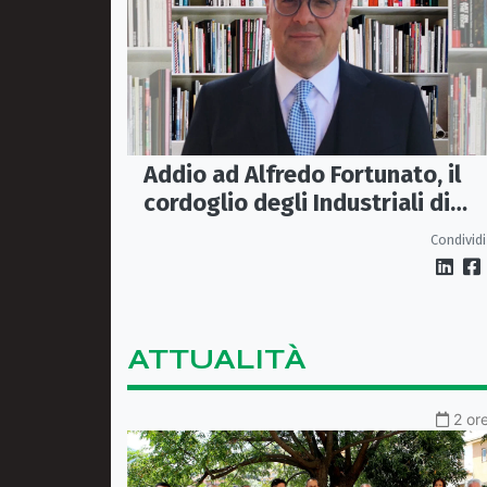
Addio ad Alfredo Fortunato, il
cordoglio degli Industriali di
Cosenza: «Lascia un vuoto
Condividi
profondo»
ATTUALITÀ
2 or