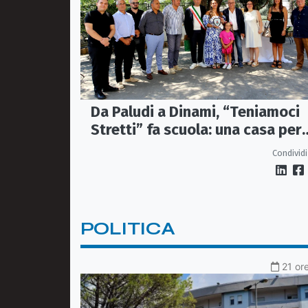
Da Paludi a Dinami, “Teniamoci
Stretti” fa scuola: una casa per
anziani contro la solitudine
Condividi
POLITICA
21 ore