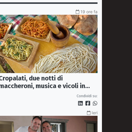
19 ore fa
Cropalati, due notti di
maccheroni, musica e vicoli in
festa: torna la Sagra
Condividi su:
Ieri