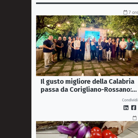
7 or
Il gusto migliore della Calabria
passa da Corigliano-Rossano:
premiate sette storie
Condividi
d’eccellenza