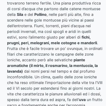
trovarono terreno fertile. Una piana produttiva ricca
di corsi d’acqua che partono dalle catene montuose
della
Sila
e del
Pollino
, nelle parti più alte, fino a
scendere nelle gole montuose più vicine ai paesi
dell’entroterra. Fiumi, torrenti, pieni d’acqua nei
periodi invernali, ma così spogli e aridi in quelli
estivi, sono l’alimento giusto per alberi di
fichi,
prugni, peri, melograni, mele cotogne e mandorli
.
Frutta che è facile trovare un po’ ovunque, in ordinati
filari che caratterizzano le campagne delle zone
ioniche, accanto però alle selvatiche
piante
aromatiche (il mirto, il rosmarino, la mentuccia, la
lavanda)
dai nomi persi nel tempo e dal profumo
inconfondibile. Un clima, quello delle zone ioniche
che ha reso ottimale l’importazione della vite tra l’VIII
ed il VI secolo per estendersi fino ai giorni nostri. La
vite che caratterizza le pianure alluvionali ed i dossi,
spesso dalla terra dura ed aspra, fa dell’
uva
un frutto
sacro e fondamentale anche per l’economia