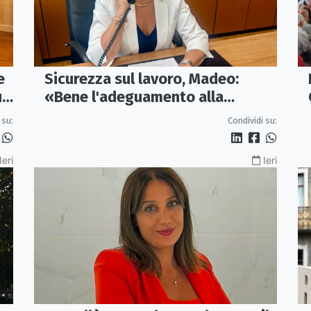
e
Sicurezza sul lavoro, Madeo:
un
«Bene l'adeguamento alla
normativa nazionale, servono più
 su:
Condividi su:
tutele»
Ieri
Ieri