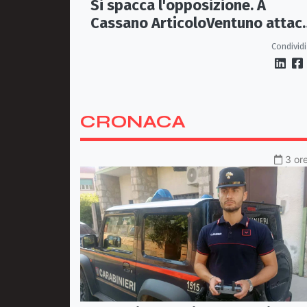
Si spacca l'opposizione. A
Cassano ArticoloVentuno attac
Avena e ne chiede le dimissioni
Condividi
CRONACA
3 ore