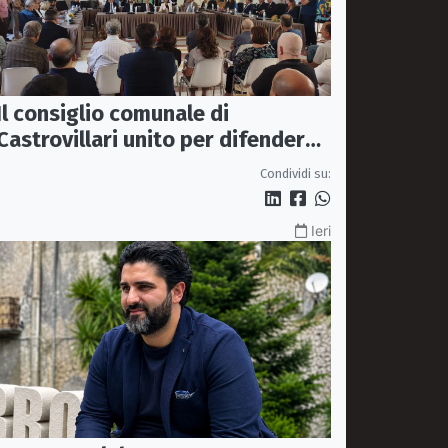
Il consiglio comunale di
Castrovillari unito per difendere
il diritto alla salute
Condividi su:
Ieri