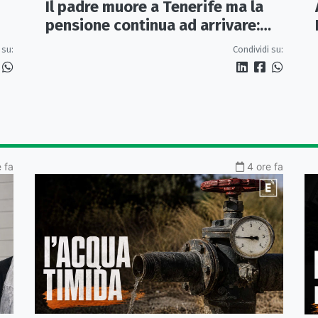
Il padre muore a Tenerife ma la
pensione continua ad arrivare:
indagati due coniugi
 su:
Condividi su:
 fa
4 ore fa