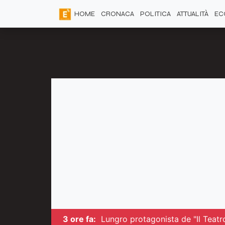
HOME
CRONACA
POLITICA
ATTUALITÀ
EC
3 ore fa:
Lungro protagonista de "Il Teatro