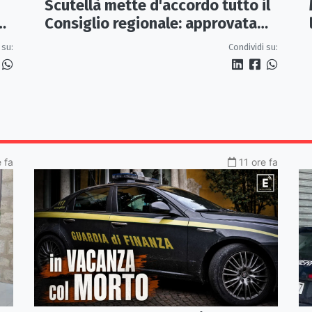
Scutellà mette d'accordo tutto il
ca
Consiglio regionale: approvata
mozione per i treni Sibari-Paola
 su:
Condividi su:
 fa
11 ore fa