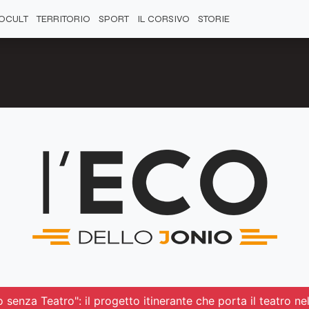
OCULT
TERRITORIO
SPORT
IL CORSIVO
STORIE
 senza Teatro": il progetto itinerante che porta il teatro ne