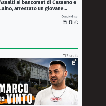
Assalti ai bancomat di Cassano e
Laino, arrestato un giovane
pugliese
Condividi su:
7 ore fa