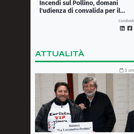
Incendi sul Pollino, domani
l'udienza di convalida per il
presunto piromane: il PM ha
Condividi
chiesto la misura in carcere
ATTUALITÀ
3 ore