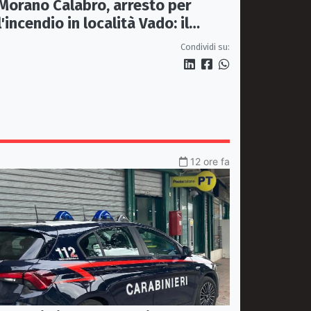
Morano Calabro, arresto per
l'incendio in località Vado: il
sindaco Donadio ringrazia
Condividi su:
Carabinieri Forestali e
magistratura
12 ore fa