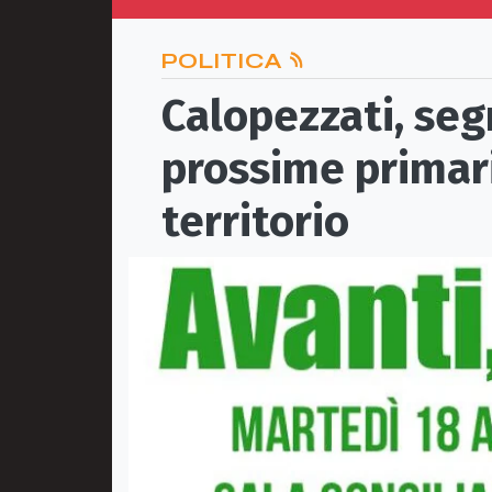
POLITICA
Calopezzati, seg
prossime primari
territorio