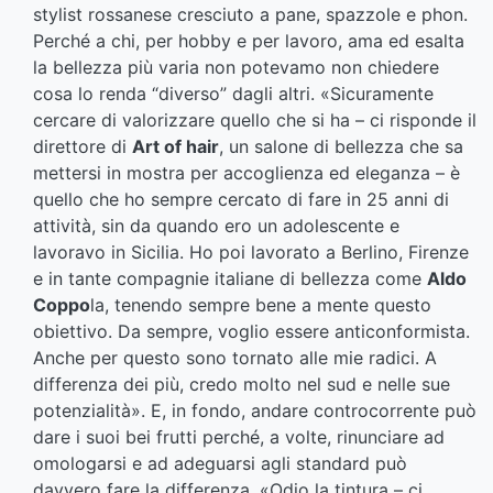
stylist rossanese cresciuto a pane, spazzole e phon.
Perché a chi, per hobby e per lavoro, ama ed esalta
la bellezza più varia non potevamo non chiedere
cosa lo renda “diverso” dagli altri. «Sicuramente
cercare di valorizzare quello che si ha – ci risponde il
direttore di
Art of hair
, un salone di bellezza che sa
mettersi in mostra per accoglienza ed eleganza – è
quello che ho sempre cercato di fare in 25 anni di
attività, sin da quando ero un adolescente e
lavoravo in Sicilia. Ho poi lavorato a Berlino, Firenze
e in tante compagnie italiane di bellezza come
Aldo
Coppo
la, tenendo sempre bene a mente questo
obiettivo. Da sempre, voglio essere anticonformista.
Anche per questo sono tornato alle mie radici. A
differenza dei più, credo molto nel sud e nelle sue
potenzialità». E, in fondo, andare controcorrente può
dare i suoi bei frutti perché, a volte, rinunciare ad
omologarsi e ad adeguarsi agli standard può
davvero fare la differenza. «Odio la tintura – ci