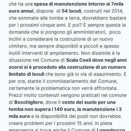
che ha una
spesa di manutenzione intorno ai 7mila
euro annui
, dispone di
54 loculi,
costruiti nel 2014,
che sommate alle tombe a terra, dovrebbero bastare
per i prossimi cinque anni. E poi? È sempre questa la
domanda che si pongono gli amministratori, poco
inclini a considerare la costruzione di un nuovo
cimitero, ma sempre disponibili a piccoli e spesso
inutili interventi di ampliamento. Non dissimile è la
situazione nel Comune di
Scala Coeli dove negli anni
scorsi si è proceduto alla costruzione di un numero
limitato di loculi
che sono già in via di esaurimento. E
per ora, stante il commissariamento del Comune,
certamente la problematica non verrà affrontata.
Prezzi molto contenuti vengono praticati nel comune
di
Bocchigliero
, dove il
costo del suolo per una
tomba non supera i 140 euro, la manutenzione i 3
mila euro
e la disponibilità dei posti non dovrebbe
creare problemi per i prossimi 15 anni. In piena
emergenza si trova anche il Comune di
Longobucco