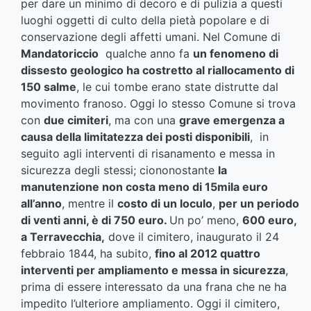
per dare un minimo di decoro e di pulizia a questi
luoghi oggetti di culto della pietà popolare e di
conservazione degli affetti umani. Nel Comune di
Mandatoriccio
qualche anno fa
un fenomeno di
dissesto geologico ha costretto al riallocamento di
150 salme
, le cui tombe erano state distrutte dal
movimento franoso. Oggi lo stesso Comune si trova
con
due cimiteri
, ma con una
grave emergenza a
causa della limitatezza dei posti disponibili
, in
seguito agli interventi di risanamento e messa in
sicurezza degli stessi; ciononostante
la
manutenzione non costa meno di 15mila euro
all’anno
, mentre il
costo di un loculo
,
per un periodo
di venti anni, è di 750 euro.
Un po’ meno,
600 euro,
a Terravecchia,
dove il cimitero, inaugurato il 24
febbraio 1844, ha subito,
fino al 2012 quattro
interventi per ampliamento e messa in sicurezza
,
prima di essere interessato da una frana che ne ha
impedito l’ulteriore ampliamento. Oggi il cimitero,