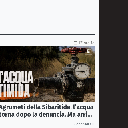
17 ore fa
Agrumeti della Sibaritide, l’acqua
torna dopo la denuncia. Ma arriva
con un terzo della pressione
Condividi su: