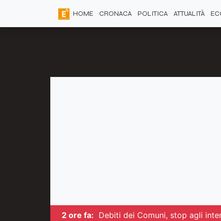
HOME
CRONACA
POLITICA
ATTUALITÀ
EC
2 ore fa:
Debiti dei Comuni, stop agli inter