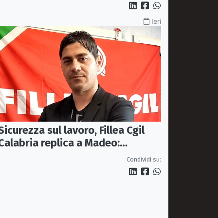
Ieri
Sicurezza sul lavoro, Fillea Cgil
Calabria replica a Madeo:
«Servono controlli, non incentivi
Condividi su:
alle imprese»