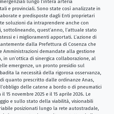
 emergenziali lungo l’intera arteria
ali e provinciali. Sono state così analizzate in
laborate e predisposte dagli Enti proprietari
ate soluzioni da intraprendere anche con
vi, sottolineando, quest’anno, l’attuale stato
stessi e i miglioramenti apportati. L’azione di
tantemente dalla Prefettura di Cosenza che
e Amministrazioni demandate alla gestione
ia, in un’ottica di sinergica collaborazione, al
delle emergenze, un pronto presidio sul
ribadita la necessità della rigorosa osservanza,
, di quanto prescritto dalle ordinanze Anas,
 l’obbligo delle catene a bordo o di pneumatici
il 15 novembre 2025 e il 15 aprile 2026. Le
gio e sullo stato della viabilità, visionabili
iabile posizionati lungo la rete autostradale,