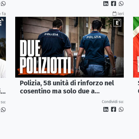
"Locomotiva Perduta"
 fa
Ieri
Polizia, 58 unità di rinforzo nel
cosentino ma solo due a
i
Corigliano-Rossano e due a
Condividi su:
 su:
Castrovillari