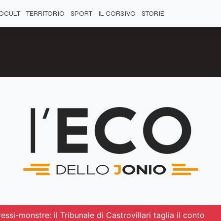
OCULT
TERRITORIO
SPORT
IL CORSIVO
STORIE
essi-monstre: il Tribunale di Castrovillari taglia il conto