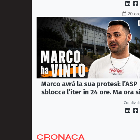
20 ore
Marco avrà la sua protesi: l’ASP
sblocca l’iter in 24 ore. Ma ora s
apre il caso dell’Ufficio ausili
Condividi
CRONACA