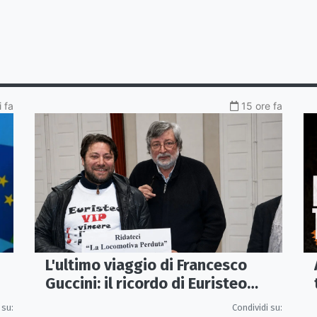
 fa
15 ore fa
L'ultimo viaggio di Francesco
Guccini: il ricordo di Euristeo
Ceraolo, il pendolare della
Condividi su:
 su: