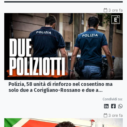
3 ore fa
Polizia, 58 unità di rinforzo nel cosentino ma
solo due a Corigliano-Rossano e due a
Castrovillari
Condividi su:
3 ore fa