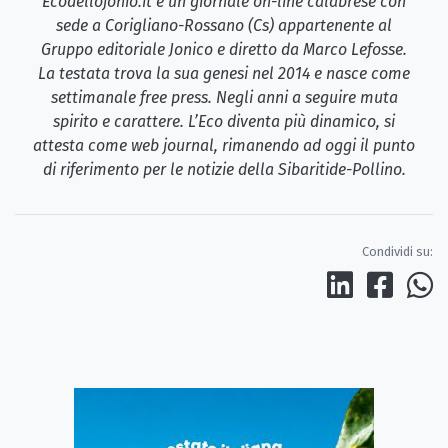
Ecodellojonio.it è un giornale on-line calabrese con
sede a Corigliano-Rossano (Cs) appartenente al
Gruppo editoriale Jonico e diretto da Marco Lefosse.
La testata trova la sua genesi nel 2014 e nasce come
settimanale free press. Negli anni a seguire muta
spirito e carattere. L’Eco diventa più dinamico, si
attesta come web journal, rimanendo ad oggi il punto
di riferimento per le notizie della Sibaritide-Pollino.
Condividi su: