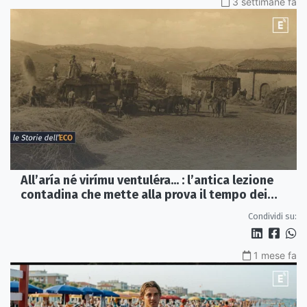
3 settimane fa
All’aría né virímu ventuléra... : l’antica lezione
contadina che mette alla prova il tempo dei
social
Condividi su:
1 mese fa