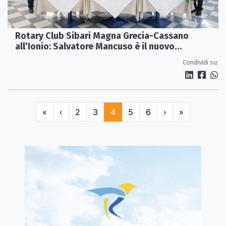
Rotary Club Sibari Magna Grecia-Cassano
all’Ionio: Salvatore Mancuso è il nuovo
presidente per l’anno 2026-2027
Condividi su:
«
‹
2
3
4
5
6
›
»