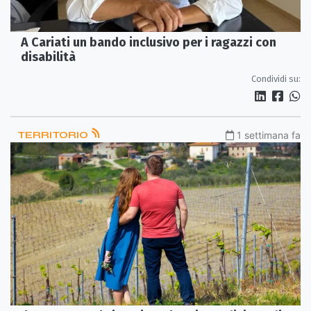
A Cariati un bando inclusivo per i ragazzi con
disabilità
Condividi su:
TERRITORIO
1 settimana fa