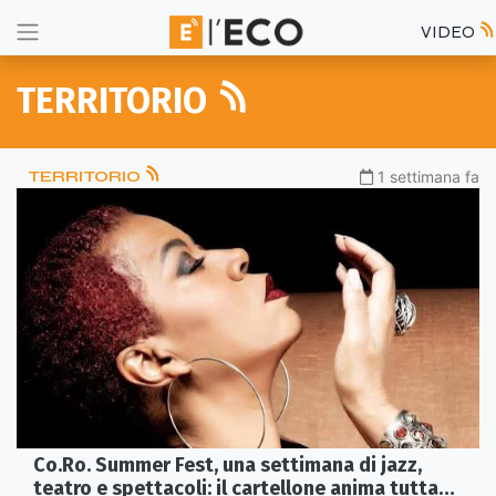
VIDEO
TERRITORIO
TERRITORIO
1 settimana fa
Co.Ro. Summer Fest, una settimana di jazz,
teatro e spettacoli: il cartellone anima tutta