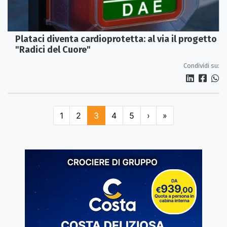
Plataci diventa cardioprotetta: al via il progetto
"Radici del Cuore"
Condividi su:
1
2
3
4
5
›
»