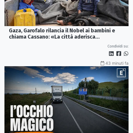
Gaza, Garofalo rilancia il Nobel ai bambini e
chiama Cassano: «La città aderisca
ufficialmente»
Condividi su:
43 minuti fa