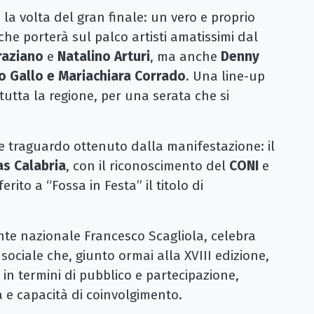
 la volta del gran finale: un vero e proprio
e porterà sul palco artisti amatissimi dal
raziano
e
Natalino Arturi
, ma anche
Denny
do Gallo e Mariachiara Corrado
. Una line-up
tutta la regione, per una serata che si
e traguardo ottenuto dalla manifestazione: il
as Calabria
, con il riconoscimento del
CONI
e
erito a “Fossa in Festa” il titolo di
ente nazionale Francesco Scagliola, celebra
ociale che, giunto ormai alla XVIII edizione,
n termini di pubblico e partecipazione,
a e capacità di coinvolgimento.