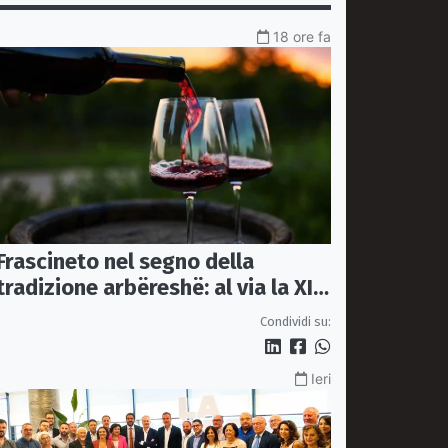
18 ore fa
Frascineto nel segno della
tradizione arbëreshë: al via la XII
edizione della Festa del Vino
Condividi su:
Ieri