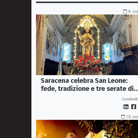
8 ore
Saracena celebra San Leone:
fede, tradizione e tre serate di
spettacolo per la festa del
Condividi
Patrono
19 ore