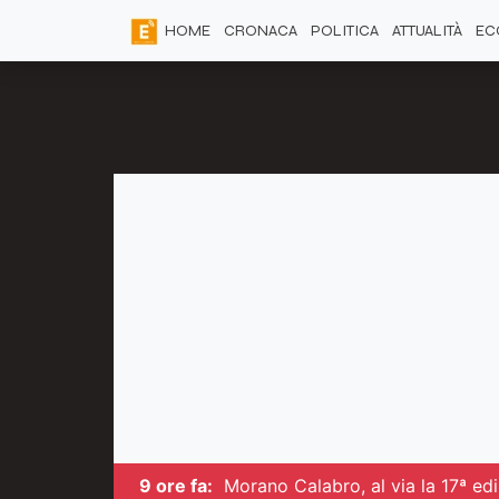
HOME
CRONACA
POLITICA
ATTUALITÀ
EC
9 ore fa:
Morano Calabro, al via la 17ª edi