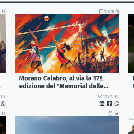
 fa
9 ore fa
Morano Calabro, al via la 17ª
edizione del "Memorial delle
Stelle"
 su:
Condividi su:
 fa
Ieri