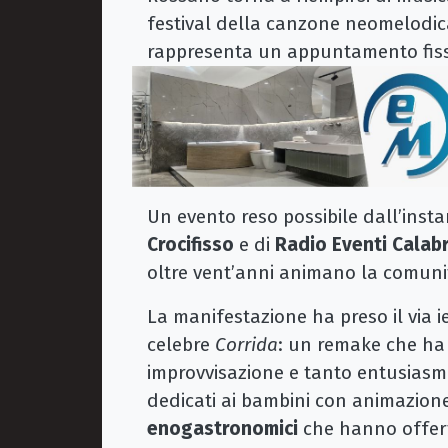
festival della canzone neomelodic
rappresenta un appuntamento fisso
Un evento reso possibile dall’insta
Crocifisso
e di
Radio Eventi Calabr
oltre vent’anni animano la comunità
La manifestazione ha preso il via i
celebre
Corrida
: un remake che ha v
improvvisazione e tanto entusias
dedicati ai bambini con animazione 
enogastronomici
che hanno offerto