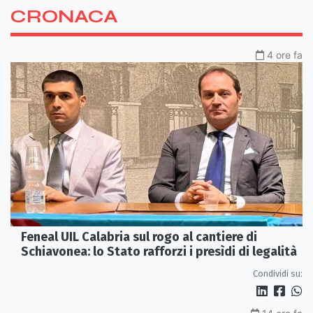
CRONACA
4 ore fa
Feneal UIL Calabria sul rogo al cantiere di
Schiavonea: lo Stato rafforzi i presìdi di legalità
Condividi su: