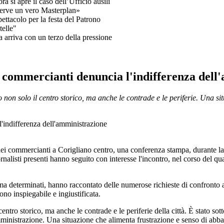
a si apre il caso dell’Ufficio ausili
serve un vero Masterplan»
ettacolo per la festa del Patrono
telle"
 arriva con un terzo della pressione
i commercianti denuncia l'indifferenza dell
no non solo il centro storico, ma anche le contrade e le periferie. Una 
mmercianti a Corigliano centro, una conferenza stampa, durante la qual
nalisti presenti hanno seguito con interesse l'incontro, nel corso del qua
 ma determinati, hanno raccontato delle numerose richieste di confront
gono inspiegabile e ingiustificata.
 centro storico, ma anche le contrade e le periferie della città. È stato s
ministrazione. Una situazione che alimenta frustrazione e senso di abba