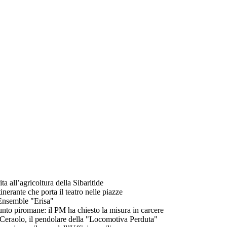
ta all’agricoltura della Sibaritide
inerante che porta il teatro nelle piazze
l'Ensemble "Erisa"
sunto piromane: il PM ha chiesto la misura in carcere
o Ceraolo, il pendolare della "Locomotiva Perduta"