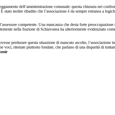
atteggiamento dell’amministrazione comunale: questa chiusura nei confront
È stato inoltre ribadito che l’associazione è da sempre estranea a logich
ll’assessore competente. Una mancanza che desta forte preoccupazione tr
ecentemente nella frazione di Schiavonea ha ulteriormente evidenziato co
 dovesse perdurare questa situazione di mancato ascolto, l’associazione 
oci, ritenute piuttosto fondate, che parlano di una disparità di trattam
Monte