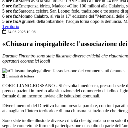
8 ore fa:
Marco avrà la sua protesi: l’ASP sblocca l’iter in 24 ore. Ma or
9 ore fa:
Emergenza idrica, Madeo: «Oltre 100 milioni alla Calabria, 
5 ore fa:
Saracena celebra San Leone: fede, tradizione e tre serate di sp
6 ore fa:
Morano Calabro, al via la 17ª edizione del "Memorial delle S
5 ore fa:
Agrumeti della Sibaritide, l’acqua torna dopo la denuncia. Ma
Territorio
24-06-2025 10:06
«Chiusura inspiegabile»: l'associazione de
Durante l'incontro sono state illustrate diverse criticità che riguarda
operatori economici locali
1 minuti di lettura
CORIGLIANO-ROSSANO - Si è svolta lunedì sera, presso la sede dei co
preoccupazioni in merito alla situazione del commercio cittadino. I gior
formale di un incontro inviata alle istituzioni comunali.
Diversi membri del Direttivo hanno preso la parola e, con toni pacati
attanagliano l’intero territorio e di una chiusura istituzionale che riten
Sono state inoltre illustrate diverse criticità che riguardano non solo il
segnale concreto né forme di partecipazione o ascolto da parte dell’am