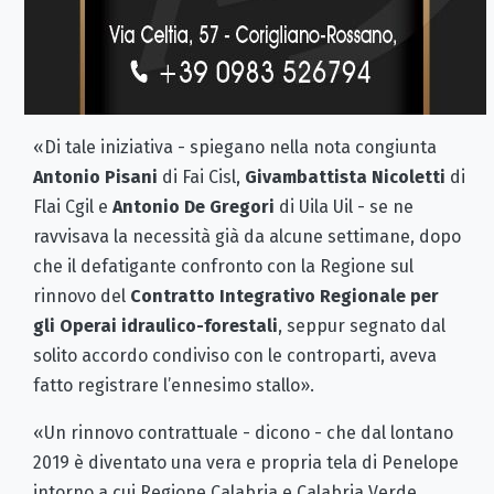
«Di tale iniziativa - spiegano nella nota congiunta
Antonio Pisani
di Fai Cisl,
Givambattista Nicoletti
di
Flai Cgil e
Antonio De Gregori
di Uila Uil - se ne
ravvisava la necessità già da alcune settimane, dopo
che il defatigante confronto con la Regione sul
rinnovo del
Contratto Integrativo Regionale per
gli Operai idraulico-forestali
, seppur segnato dal
solito accordo condiviso con le controparti, aveva
fatto registrare l’ennesimo stallo».
«Un rinnovo contrattuale - dicono - che dal lontano
2019 è diventato una vera e propria tela di Penelope
intorno a cui Regione Calabria e Calabria Verde,