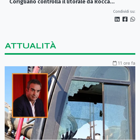
Corigliano controlla il litorale da Rocca
Imperiale a Cariati.
Condividi su:
ATTUALITÀ
11 ore fa