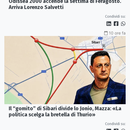
Odissea 2000 accende la settima di Feragosto.
Arriva Lorenzo Salvetti
Condividi su:
10 ore fa
Il “gomito” di Sibari divide lo Jonio, Mazza: «La
politica scelga la bretella di Thurio»
Condividi su: