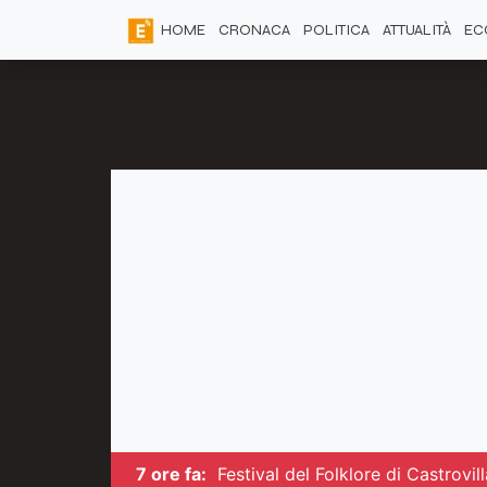
HOME
CRONACA
POLITICA
ATTUALITÀ
EC
7 ore fa:
Festival del Folklore di Castrovil