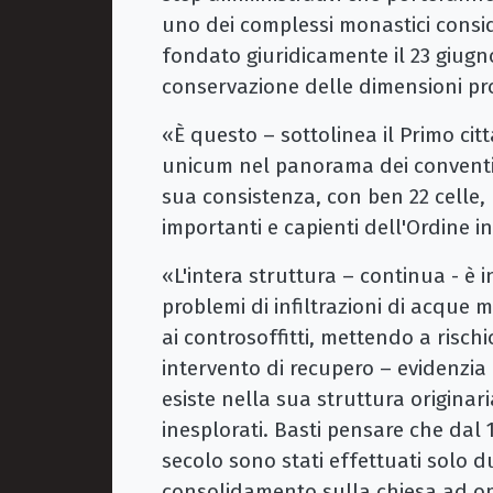
uno dei complessi monastici conside
fondato giuridicamente il 23 giugno
conservazione delle dimensioni pr
«È questo – sottolinea il Primo ci
unicum nel panorama dei conventi c
sua consistenza, con ben 22 celle, l
importanti e capienti dell'Ordine i
«L'intera struttura – continua - è 
problemi di infiltrazioni di acque 
ai controsoffitti, mettendo a risch
intervento di recupero – evidenzia 
esiste nella sua struttura originaria
inesplorati. Basti pensare che dal 
secolo sono stati effettuati solo due
consolidamento sulla chiesa ad op