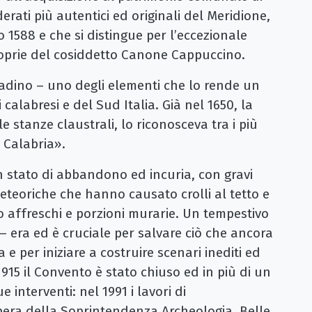
rati più autentici ed originali del Meridione,
 1588 e che si distingue per l’eccezionale
oprie del cosiddetto Canone Cappuccino.
ttadino – uno degli elementi che lo rende un
alabresi e del Sud Italia. Già nel 1650, la
e stanze claustrali, lo riconosceva tra i più
n Calabria».
in stato di abbandono ed incuria, con gravi
meteoriche che hanno causato crolli al tetto e
io affreschi e porzioni murarie. Un tempestivo
– era ed è cruciale per salvare ciò che ancora
 e per iniziare a costruire scenari inediti ed
1915 il Convento è stato chiuso ed in più di un
 interventi: nel 1991 i lavori di
era della Soprintendenza Archeologia, Belle