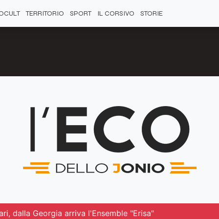
OCULT
TERRITORIO
SPORT
IL CORSIVO
STORIE
lari, dalla Georgia arriva l'Ensemble "Erisa"