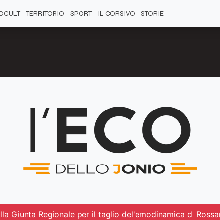
OCULT
TERRITORIO
SPORT
IL CORSIVO
STORIE
lla Giunta Regionale per il taglio del'emodinamica di Ross