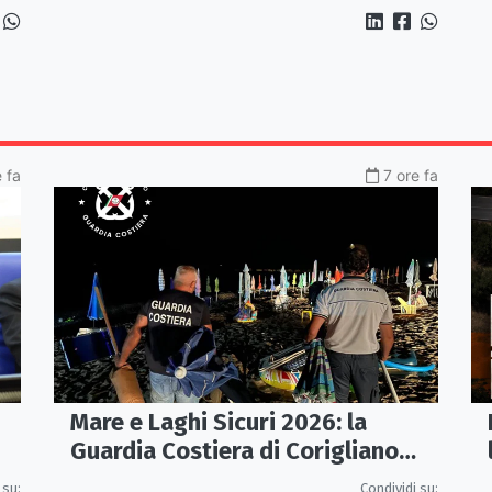
 fa
7 ore fa
Mare e Laghi Sicuri 2026: la
Guardia Costiera di Corigliano
controlla il litorale da Rocca
 su:
Condividi su: