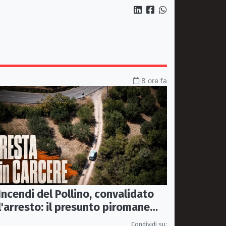
"Locomotiva Perduta"
8 ore fa
Incendi del Pollino, convalidato
l'arresto: il presunto piromane
resta in carcere
Condividi su: