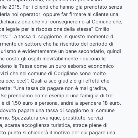
le 2015. Per i clienti che hanno già prenotato senza
rla noi operatori oppure far firmare al cliente una
; dichiarazione che noi consegneremo al Comune che,
a legale per la riscossione della stessa”. Emilio
s: “La tassa di soggiorno in questo momento di
iormente un settore che ha risentito del periodo di
ene turismo è evidentemente un bene secondario, quindi
e costo gli ospiti inevitabilmente riducono le
 Vedono la Tassa come un puro esborso economico
servizi che nel comune di Corigliano sono molto
a ecc. ecc)”. Quali a suo giudizio gli effetti che
lsetta: “Una tassa da pagare non è mai gradita,
i. Se prendiamo come esempio una famiglia di tre
fa è di 1,50 euro a persona, andrà a spendere 18 euro.
a dovuto pagare una tassa di soggiorno al comune
iorno. Spazzatura ovunque, prostitute, servizi
a, scarsa accoglienza turistica, strade piene di
esto punto si chiederà il motivo per cui pagare una