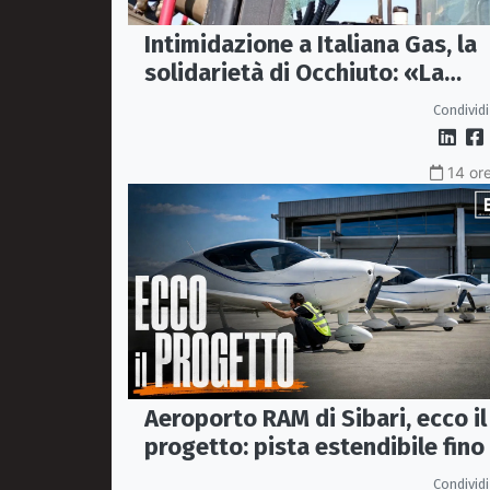
Intimidazione a Italiana Gas, la
solidarietà di Occhiuto: «La
Calabria onesta non arretra»
Condividi
14 ore
Aeroporto RAM di Sibari, ecco il
progetto: pista estendibile fino
2 km e trasporto passeggeri
Condividi