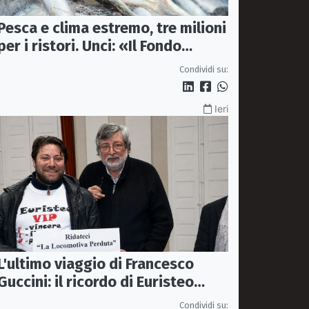
Pesca e clima estremo, tre milioni
per i ristori. Unci: «Il Fondo
diventi stabile»
Condividi su:
Ieri
L'ultimo viaggio di Francesco
Guccini: il ricordo di Euristeo
Ceraolo, il pendolare della
Condividi su: