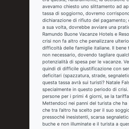
avevamo chiesto uno slittamento ad apri
tassa di soggiorno, dovremo corrisponde
dichiarazione di rifiuto del pagamento
a sua volta, dovrebbe avviare una pratic
Ramundo Buone Vacanze Hotels e Resort
crisi non fa altro che penalizzare ulter
difficoltà delle famiglie italiane. Il b
non necessario, dovendo tagliare qualch
potenzialità di spesa per le vacanze.
quindi di difficile giustificazione con 
deficitari (spazzatura, strade, segnaletic
questa tassa avrà sui turisti? Natale Fa
specialmente in questo periodo di cris
persone per i primi 4 giorni, se la tarif
Mettendoci nei panni del turista che h
che tra l’altro ha scelto per il suo sogg
pressoché inesistenti, scarsa segnaletic
buche e non illuminate e il turista a qu