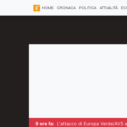
HOME
CRONACA
POLITICA
ATTUALITÀ
EC
9 ore fa:
L'attacco di Europa Verde/AVS a