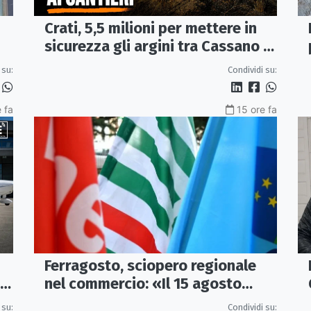
Crati, 5,5 milioni per mettere in
sicurezza gli argini tra Cassano e
Corigliano-Rossano
 su:
Condividi su:
 fa
15 ore fa
Ferragosto, sciopero regionale
 a
nel commercio: «Il 15 agosto
negozi chiusi»
 su:
Condividi su: