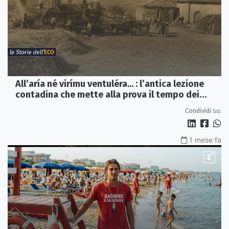
All’aría né virímu ventuléra... : l’antica lezione
contadina che mette alla prova il tempo dei
social
Condividi su:
1 mese fa