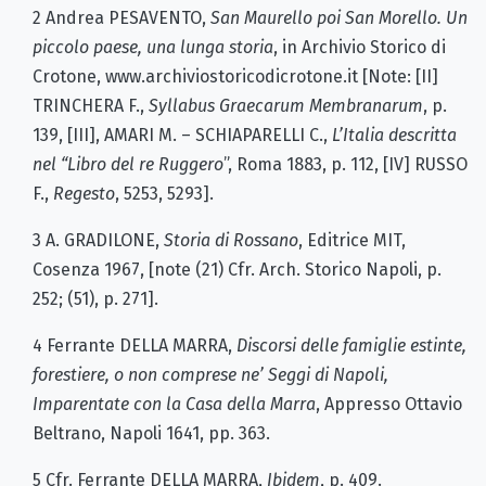
2 Andrea PESAVENTO,
San Maurello poi San Morello. Un
piccolo paese, una lunga storia
, in Archivio Storico di
Crotone, www.archiviostoricodicrotone.it [Note: [II]
TRINCHERA F.,
Syllabus Graecarum Membranarum
, p.
139, [III], AMARI M. – SCHIAPARELLI C.,
L’Italia descritta
nel “Libro del re Ruggero
”, Roma 1883, p. 112, [IV] RUSSO
F.,
Regesto
, 5253, 5293].
3 A. GRADILONE,
Storia di Rossano
, Editrice MIT,
Cosenza 1967, [note (21) Cfr. Arch. Storico Napoli, p.
252; (51), p. 271].
4 Ferrante DELLA MARRA,
Discorsi delle famiglie estinte,
forestiere, o non comprese ne’ Seggi di Napoli,
Imparentate con la Casa della Marra
, Appresso Ottavio
Beltrano, Napoli 1641, pp. 363.
5 Cfr. Ferrante DELLA MARRA,
Ibidem
, p. 409.