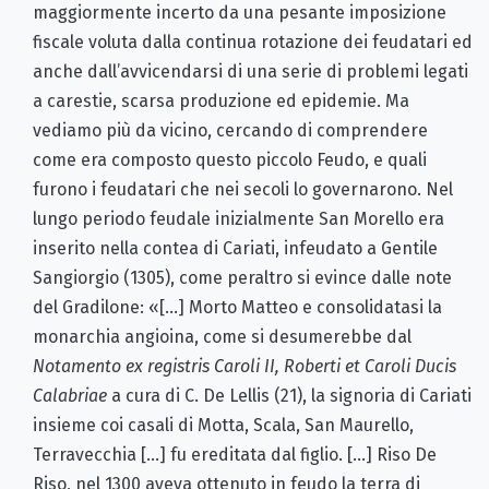
maggiormente incerto da una pesante imposizione
fiscale voluta dalla continua rotazione dei feudatari ed
anche dall’avvicendarsi di una serie di problemi legati
a carestie, scarsa produzione ed epidemie. Ma
vediamo più da vicino, cercando di comprendere
come era composto questo piccolo Feudo, e quali
furono i feudatari che nei secoli lo governarono. Nel
lungo periodo feudale inizialmente San Morello era
inserito nella contea di Cariati, infeudato a Gentile
Sangiorgio (1305), come peraltro si evince dalle note
del Gradilone: «[…] Morto Matteo e consolidatasi la
monarchia angioina, come si desumerebbe dal
Notamento ex registris Caroli II, Roberti et Caroli Ducis
Calabriae
a cura di C. De Lellis (21), la signoria di Cariati
insieme coi casali di Motta, Scala, San Maurello,
Terravecchia […] fu ereditata dal figlio. […] Riso De
Riso, nel 1300 aveva ottenuto in feudo la terra di