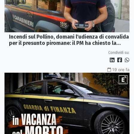
Incendi sul Pollino, domani l'udienza di convalida
per il presunto piromane: il PM ha chiesto la
misura in carcere
Condividi su:
19 ore fa