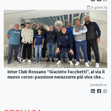
6 giorni fa
Inter Club Rossano “Giacinto Facchetti”, al via il
nuovo corso: passione nerazzurra più viva che
mai
Condividi su: