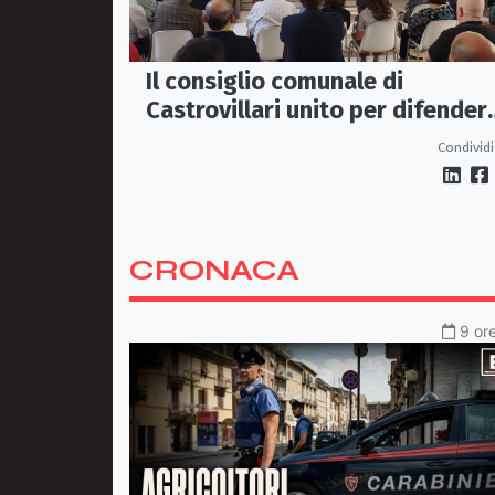
Il consiglio comunale di
Castrovillari unito per difender
il diritto alla salute
Condividi
CRONACA
9 ore