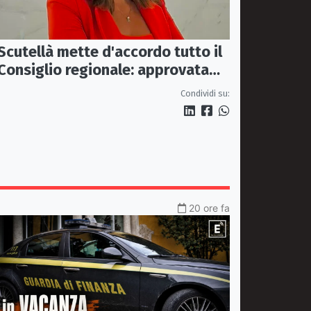
Scutellà mette d'accordo tutto il
Consiglio regionale: approvata
mozione per i treni Sibari-Paola
Condividi su:
20 ore fa