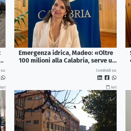
:
Emergenza idrica, Madeo: «Oltre
re
100 milioni alla Calabria, serve un
vero Masterplan»
 su:
Condividi su:
Ieri
Ieri