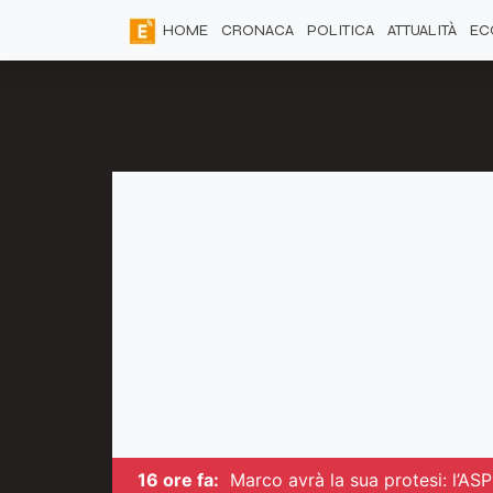
HOME
CRONACA
POLITICA
ATTUALITÀ
EC
16 ore fa:
Marco avrà la sua protesi: l’ASP 