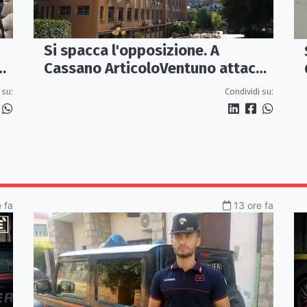
Si spacca l'opposizione. A
e
Cassano ArticoloVentuno attacca
Avena e ne chiede le dimissioni
 su:
Condividi su:
 fa
13 ore fa