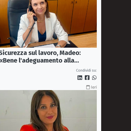
Sicurezza sul lavoro, Madeo:
«Bene l'adeguamento alla
normativa nazionale, servono più
Condividi su:
tutele»
Ieri