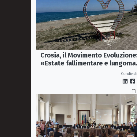
Crosia, il Movimento Evoluzione
«Estate fallimentare e lungoma
chiuso. La città si sta
Condividi
spegnendo»