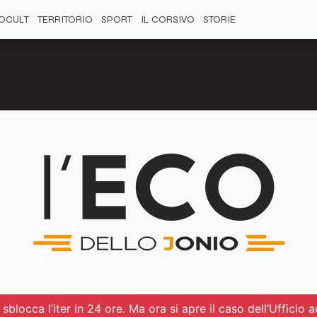
OCULT
TERRITORIO
SPORT
IL CORSIVO
STORIE
sblocca l’iter in 24 ore. Ma ora si apre il caso dell’Ufficio au