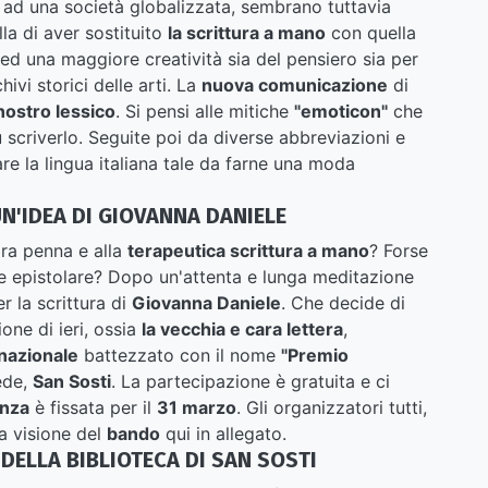
li ad una società globalizzata, sembrano tuttavia
lla di aver sostituito
la scrittura a mano
con quella
 ed una maggiore creatività sia del pensiero sia per
ivi storici delle arti. La
nuova comunicazione
di
nostro lessico
. Si pensi alle mitiche
"emoticon"
che
 scriverlo. Seguite poi da diverse abbreviazioni e
e la lingua italiana tale da farne una moda
N'IDEA DI GIOVANNA DANIELE
ara penna e alla
terapeutica scrittura a mano
? Forse
ne epistolare? Dopo un'attenta e lunga meditazione
r la scrittura di
Giovanna Daniele
. Che decide di
one di ieri, ossia
la vecchia e cara lettera
,
rnazionale
battezzato con il nome
"Premio
ede,
San Sosti
. La partecipazione è gratuita e ci
nza
è fissata per il
31 marzo
. Gli organizzatori tutti,
lla visione del
bando
qui in allegato.
 DELLA BIBLIOTECA DI SAN SOSTI