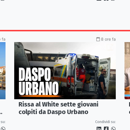
 fa
8 ore fa
Rissa al White sette giovani
colpiti da Daspo Urbano
 su:
Condividi su: