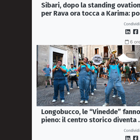
Sibari, dopo la standing ovatio
per Rava ora tocca a Karima: po
Raiz e Avion Travel
Condividi
6 ore
Longobucco, le “Vinedde” fanno 
pieno: il centro storico diventa 
grande teatro a cielo aperto
Condividi