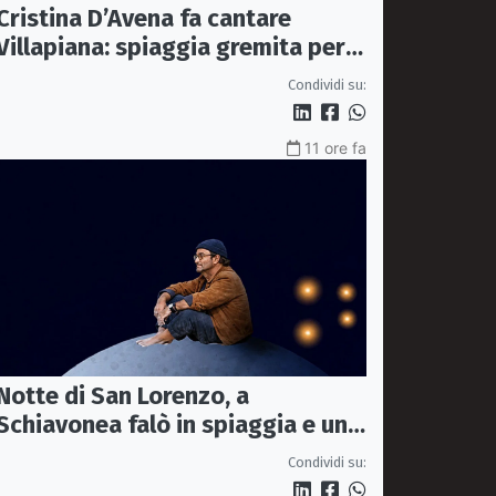
Cristina D’Avena fa cantare
Villapiana: spiaggia gremita per il
primo Cartoon Festival
Condividi su:
11 ore fa
Notte di San Lorenzo, a
Schiavonea falò in spiaggia e un
omaggio a Lucio Dalla
Condividi su: