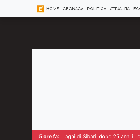
HOME
CRONACA
POLITICA
ATTUALITÀ
EC
5 ore fa:
Laghi di Sibari, dopo 25 anni il l