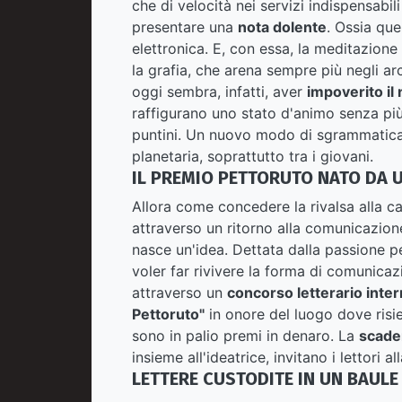
che di velocità nei servizi indispensabi
presentare una
nota dolente
. Ossia que
elettronica. E, con essa, la meditazione
la grafia, che arena sempre più negli arch
oggi sembra, infatti, aver
impoverito il 
raffigurano uno stato d'animo senza più
puntini. Un nuovo modo di sgrammaticar
planetaria, soprattutto tra i giovani.
IL PREMIO PETTORUTO NATO DA U
Allora come concedere la rivalsa alla c
attraverso un ritorno alla comunicazio
nasce un'idea. Dettata dalla passione pe
voler far rivivere la forma di comunicazi
attraverso un
concorso letterario inte
Pettoruto"
in onore del luogo dove risi
sono in palio premi in denaro. La
scade
insieme all'ideatrice, invitano i lettori a
LETTERE CUSTODITE IN UN BAULE