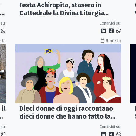
n
Festa Achiropita, stasera in
i
Cattedrale la Divina Liturgia
bizantina
 su:
Condividi su:
 fa
9 ore fa
il
Dieci donne di oggi raccontano
un
dieci donne che hanno fatto la
storia: il libro arriva a
 su:
Condividi su:
Sant’Angelo