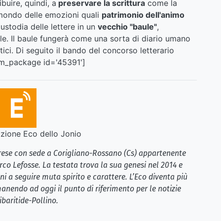
buire, quindi, a
preservare la scrittura
come la
 mondo delle emozioni quali
patrimonio dell'animo
custodia delle lettere in un
vecchio "baule"
,
le. Il baule fungerà come una sorta di diario umano
ici.
Di seguito il bando del concorso letterario
dm_package id='45391']
ione Eco dello Jonio
brese con sede a Corigliano-Rossano (Cs) appartenente
rco Lefosse. La testata trova la sua genesi nel 2014 e
i a seguire muta spirito e carattere. L’Eco diventa più
anendo ad oggi il punto di riferimento per le notizie
ibaritide-Pollino.