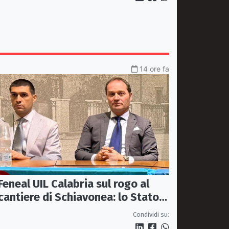
14 ore fa
Feneal UIL Calabria sul rogo al
cantiere di Schiavonea: lo Stato
rafforzi i presìdi di legalità
Condividi su: