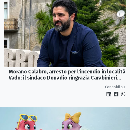
Morano Calabro, arresto per l'incendio in località
Vado: il sindaco Donadio ringrazia Carabinieri
Forestali e magistratura
Condividi su: