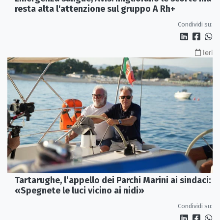
resta alta l'attenzione sul gruppo A Rh+
Condividi su:
Ieri
Tartarughe, l’appello dei Parchi Marini ai sindaci:
«Spegnete le luci vicino ai nidi»
Condividi su: