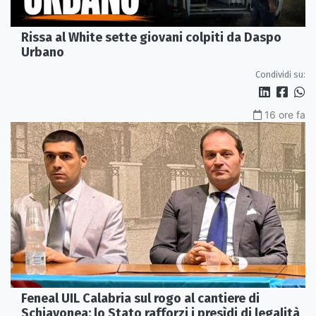
Rissa al White sette giovani colpiti da Daspo
Urbano
Condividi su:
16 ore fa
Feneal UIL Calabria sul rogo al cantiere di
Schiavonea: lo Stato rafforzi i presìdi di legalità