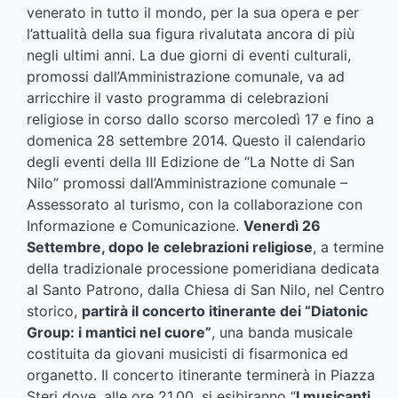
venerato in tutto il mondo, per la sua opera e per
l’attualità della sua figura rivalutata ancora di più
negli ultimi anni. La due giorni di eventi culturali,
promossi dall’Amministrazione comunale, va ad
arricchire il vasto programma di celebrazioni
religiose in corso dallo scorso mercoledì 17 e fino a
domenica 28 settembre 2014. Questo il calendario
degli eventi della III Edizione de “La Notte di San
Nilo” promossi dall’Amministrazione comunale –
Assessorato al turismo, con la collaborazione con
Informazione e Comunicazione.
Venerdì 26
Settembre, dopo le celebrazioni religiose
, a termine
della tradizionale processione pomeridiana dedicata
al Santo Patrono, dalla Chiesa di San Nilo, nel Centro
storico,
partirà il concerto itinerante dei “Diatonic
Group: i mantici nel cuore”
, una banda musicale
costituita da giovani musicisti di fisarmonica ed
organetto. Il concerto itinerante terminerà in Piazza
Steri dove, alle ore 21.00, si esibiranno “
I musicanti