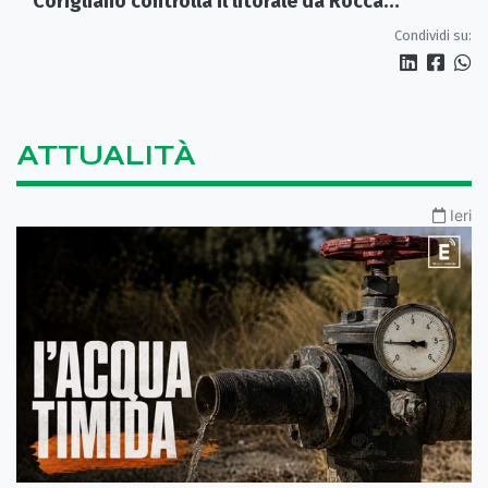
Corigliano controlla il litorale da Rocca
Imperiale a Cariati.
Condividi su:
ATTUALITÀ
Ieri