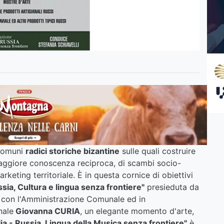
 comuni
radici storiche bizantine
sulle quali costruire
aggiore conoscenza reciproca, di scambi socio-
rketing territoriale. È in questa cornice di obiettivi
ssia, Cultura e lingua senza frontiere"
presieduta da
 con l'Amministrazione Comunale ed in
nale
Giovanna CURIA
, un elegante momento d'arte,
alia - Russia, Lingua della Musica senza frontiere"
è