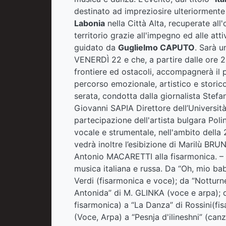
destinato ad impreziosire ulteriormente
Labonia
nella Città Alta, recuperate all'o
territorio grazie all'impegno ed alle at
guidato da
Guglielmo CAPUTO
. Sarà 
VENERDÌ 22 e che, a partire dalle ore 2
frontiere ed ostacoli, accompagnerà il 
percorso emozionale, artistico e storico 
serata, condotta dalla giornalista Stef
Giovanni SAPIA Direttore dell’Universit
partecipazione dell'artista bulgara Po
vocale e strumentale, nell'ambito della
vedrà inoltre l’esibizione di Marilù BRU
Antonio MACARETTI alla fisarmonica. – Il
musica italiana e russa. Da “Oh, mio bab
Verdi (fisarmonica e voce); da “Notturn
Antonida” di M. GLINKA (voce e arpa); d
fisarmonica) a “La Danza” di Rossini(fi
(Voce, Arpa) a “Pesnja d'ilineshni” (canz