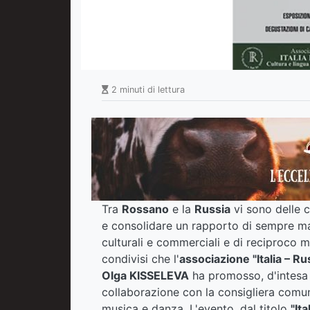
2 minuti di lettura
Tra
Rossano
e la
Russia
vi sono delle
e consolidare un rapporto di sempre m
culturali e commerciali e di reciproco ma
condivisi che l'
associazione "Italia – Ru
Olga KISSELEVA
ha promosso, d'intesa
collaborazione con la consigliera comu
musica e danza. L'evento, dal titolo
"It