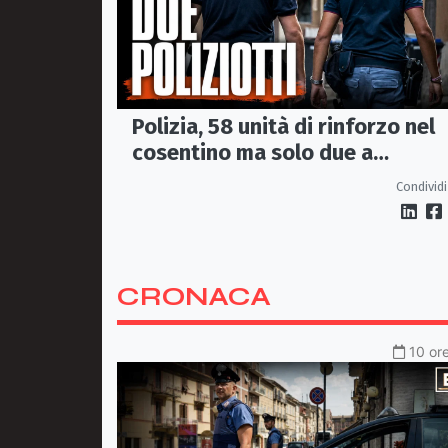
Polizia, 58 unità di rinforzo nel
cosentino ma solo due a
Corigliano-Rossano e due a
Condividi
Castrovillari
CRONACA
10 ore