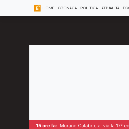
HOME
CRONACA
POLITICA
ATTUALITÀ
EC
15 ore fa:
Morano Calabro, al via la 17ª ed