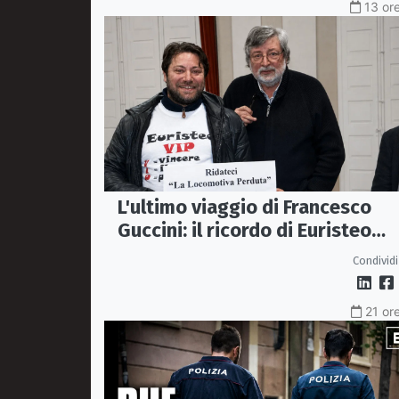
13 ore
L'ultimo viaggio di Francesco
Guccini: il ricordo di Euristeo
Ceraolo, il pendolare della
Condividi
"Locomotiva Perduta"
21 ore