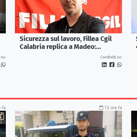
Sicurezza sul lavoro, Fillea Cgil
Calabria replica a Madeo:
«Servono controlli, non incentivi
 su:
Condividi su:
alle imprese»
 fa
13 ore fa