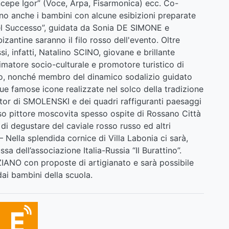
ncepe Igor” (Voce, Arpa, Fisarmonica) ecc. Co-
no anche i bambini con alcune esibizioni preparate
del Successo”, guidata da Sonia DE SIMONE e
antine saranno il filo rosso dell'evento. Oltre
ssi, infatti, Natalino SCINO, giovane e brillante
nimatore socio-culturale e promotore turistico di
orio, nonché membro del dinamico sodalizio guidato
ue famose icone realizzate nel solco della tradizione
rator di SMOLENSKI e dei quadri raffiguranti paesaggi
so pittore moscovita spesso ospite di Rossano Città
à di degustare del caviale rosso russo ed altri
– Nella splendida cornice di Villa Labonia ci sarà,
sa dell’associazione Italia-Russia “Il Burattino”.
ANO con proposte di artigianato e sarà possibile
dai bambini della scuola.