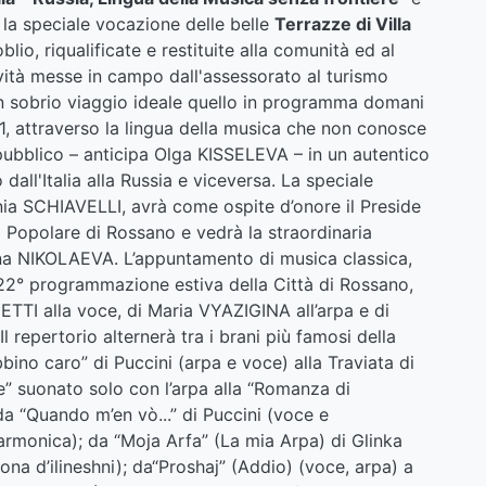
 la speciale vocazione delle belle
Terrazze di Villa
blio, riqualificate e restituite alla comunità ed al
tività messe in campo dall'assessorato al turismo
un sobrio viaggio ideale quello in programma domani
1, attraverso la lingua della musica che non conosce
pubblico – anticipa Olga KISSELEVA – in un autentico
dall'Italia alla Russia e viceversa. La speciale
ania SCHIAVELLI, avrà come ospite d’onore il Preside
à Popolare di Rossano e vedrà la straordinaria
lina NIKOLAEVA. L’appuntamento di musica classica,
 22° programmazione estiva della Città di Rossano,
NETTI alla voce, di Maria VYAZIGINA all’arpa e di
 repertorio alternerà tra i brani più famosi della
bino caro” di Puccini (arpa e voce) alla Traviata di
e” suonato solo con l’arpa alla “Romanza di
a “Quando m’en vò...” di Puccini (voce e
sarmonica); da “Moja Arfa” (La mia Arpa) di Glinka
ona d’ilineshni); da“Proshaj” (Addio) (voce, arpa) a