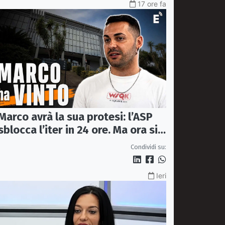
17 ore fa
Marco avrà la sua protesi: l’ASP
sblocca l’iter in 24 ore. Ma ora si
apre il caso dell’Ufficio ausili
Condividi su:
Ieri