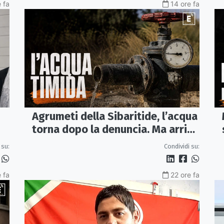
 fa
14 ore fa
Agrumeti della Sibaritide, l’acqua
torna dopo la denuncia. Ma arriva
con un terzo della pressione
 su:
Condividi su:
 fa
22 ore fa