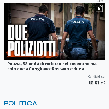
Ieri
Polizia, 58 unità di rinforzo nel cosentino ma
solo due a Corigliano-Rossano e due a
Castrovillari
Condividi su:
POLITICA